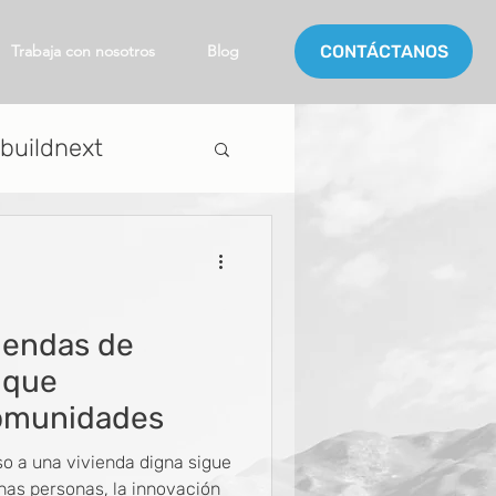
Trabaja con nosotros
Blog
CONTÁCTANOS
buildnext
cursos
iendas de
 que
omunidades
o a una vivienda digna sigue
has personas, la innovación