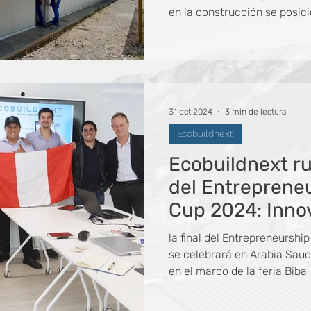
en la construcción se posic
31 oct 2024
3 min de lectura
Ecobuildnext
Ecobuildnext ru
del Entreprene
Cup 2024: Inno
en el escenario
la final del Entrepreneursh
se celebrará en Arabia Saudi
en el marco de la feria Biba