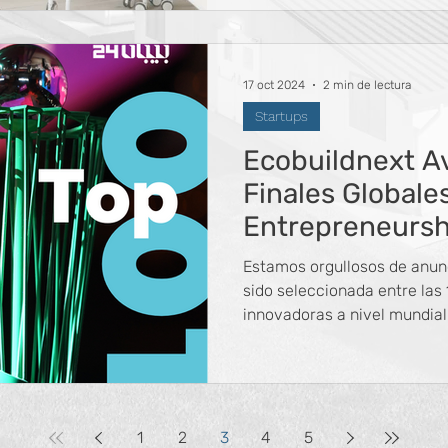
17 oct 2024
2 min de lectura
Startups
Ecobuildnext Av
Finales Globale
Entrepreneursh
2024
Estamos orgullosos de anun
sido seleccionada entre la
innovadoras a nivel mundial
1
2
3
4
5