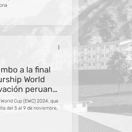
iona
mbo a la final
urship World
vación peruana
 global
ip World Cup (EWC) 2024, que
ta del 5 al 9 de noviembre,