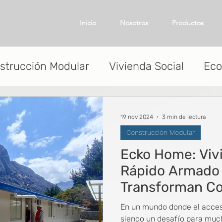
Inicio
Nosotros
Productos
strucción Modular
Vivienda Social
Eco
Campamentos Mineros
Startups
Con
19 nov 2024
3 min de lectura
Construcción Modular
Ecko Home: Viv
Rápido Armado
Transforman C
En un mundo donde el acces
siendo un desafío para muc