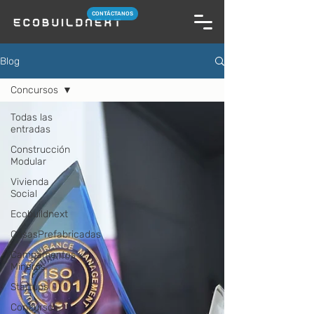
CONTÁCTANOS
Blog
Concursos
Todas las
entradas
Construcción
Modular
Vivienda
Social
Ecobuildnext
CasasPrefabricadas
Campamentos
Mineros
Startups
Concursos