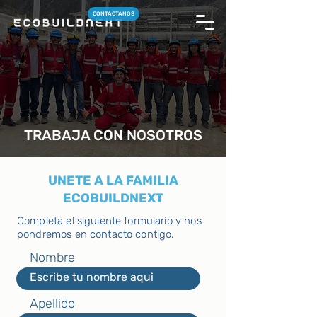
CONTÁCTANOS
TRABAJA CON NOSOTROS
UNETE A LA FAMILIA
ECOBUILDNEXT
Completa el siguiente formulario y nos
pondremos en contacto contigo.
Nombre
Apellido