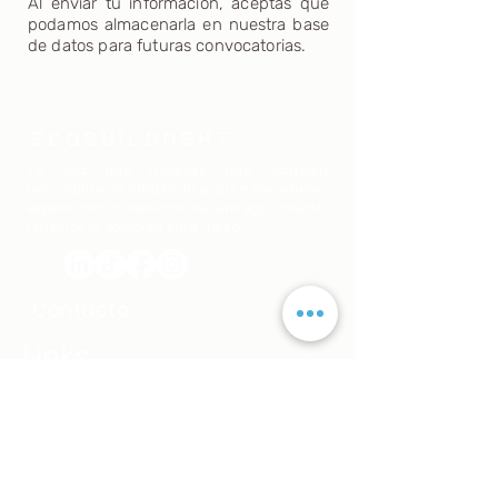
Al enviar tu información, aceptas que
podamos almacenarla en nuestra base
de datos para futuras convocatorias.
Ya sea que necesite una solución
personalizada adaptada a sus necesidades
específicas o servicios de entrega directa,
tenemos la solución para usted.
Contacto
Links
Lima - Perú
Teléfono: +51 972 289 994
info@ecobuildnext.com
Horario de Atención:
24 horas