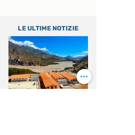
LE ULTIME NOTIZIE
Campi minerari modulari:
Costruzione M
efficienza, velocità e
Nuovo Modo D
comfort in ambienti
Che Raggiung
estremi
Del Mondo
Los campamentos modulares han
La costruzione modul