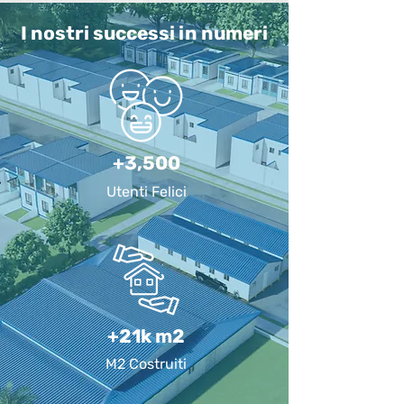
I nostri successi in numeri
+3,500
Utenti Felici
+21k m2
M2 Costruiti