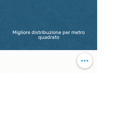
Elevato comfort
Migliore distribuzione per metro
quadrato
Che tu abbia bisogno di una soluzione
personalizzata in base alle tue esigenze
specifiche o di servizi di drop-shipping,
abbiamo la soluzione giusta per te.
Contatto
Links
Lima - Perù