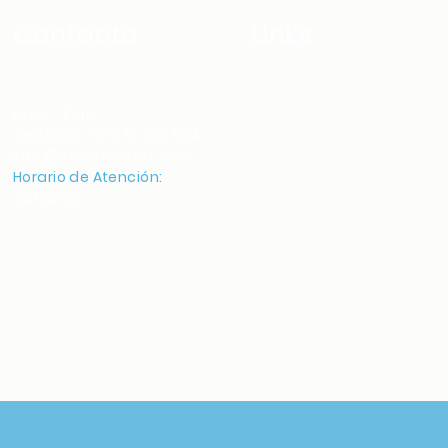
Contacto
Links
Inicio
Lima - Perú
Teléfono: +51 972 289 994
Nosotros
info@ecobuildnext.com
Productos
Horario de Atención:
Trabaja con nosotros
24 horas
Blog