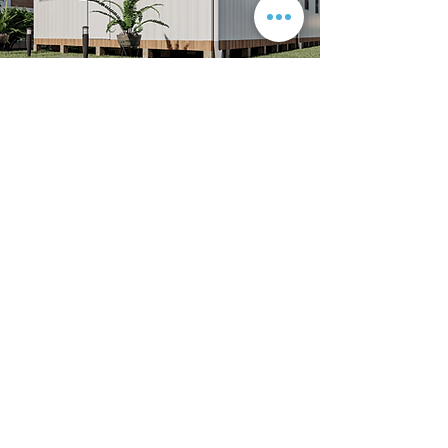
Ya sea que necesite una solución
personalizada adaptada a sus necesidades
específicas o servicios de entrega directa,
tenemos la solución para usted.
Contacto
Links
Lima - Perú
Teléfono: +51 972 289 994
info@ecobuildnext.com
Horario de Atención:
24 horas