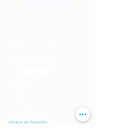
​Whether you need a customized solution tailored
to your specific needs or direct delivery services,
we have the solution for you.
Contact
Links
Lima - Perú
Teléfono: +51 972 289 994
info@ecobuildnext.com
Horario de Atención:
24 horas