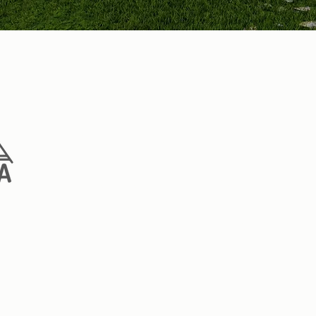
System of metallic structure fixe
concrete (structural system ac
Peruvian norm).
On-Site System, prioritizes com
price to users, also its architect
offering adaptability to changes
square meters.