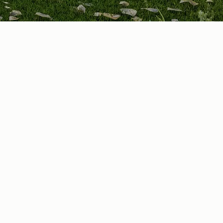
d to slab, of existing
cording to current
fort, security and best
ure is very agile,
, 100% use of its