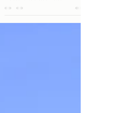
Ecobuildnext recibe premio de Minera Poderosa
por su excelencia en seguridad, calidad e
innovación en construcción modular.